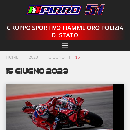
Skip
to
content
GRUPPO SPORTIVO FIAMME ORO POLIZIA
DI STATO
dehaze
HOME
2023
GIUGNO
15
/
/
/
15 Giugno 2023