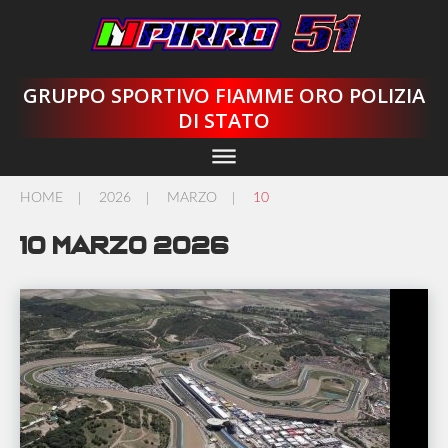
Skip
to
content
GRUPPO SPORTIVO FIAMME ORO POLIZIA
DI STATO
dehaze
HOME
2026
MARZO
10
/
/
/
10 Marzo 2026