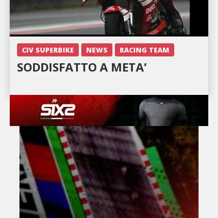
CIV SUPERBIKE
NEWS
RACING TEAM
SODDISFATTO A META’