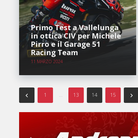
Primo Test a Vallelunga
in ottica CIV per Michele
Pirro e il Garage 51
Racing Team
11 MARZO 2024
Paginazione
1
…
13
14
15
navigate_before
navigate_next
degli