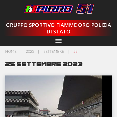
Skip
to
content
GRUPPO SPORTIVO FIAMME ORO POLIZIA
DI STATO
dehaze
HOME
2023
SETTEMBRE
25
/
/
/
25 Settembre 2023