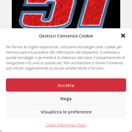
Gestisci Consenso Cookie
Per fornire le migliori esperienze, utilizziamo tecnologie come i cookie per
memorizzare e/o accedere alle informazioni del dispositivo. Il consenso a
queste tecnologie ci permetterà di elaborare dati come il comportamento di
navigazione o ID unici su questo sito. Non acconsentire o ritirare il consenso
SPONSOR TECNICO
può influire negativamente su alcune caratteristiche e funzioni.
13 articoli
Accetta
Nega
Visualizza le preferenze
Cookie Policy
Privacy Policy