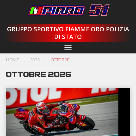
Skip
to
content
GRUPPO SPORTIVO FIAMME ORO POLIZIA
DI STATO
dehaze
HOME
2025
OTTOBRE
/
/
Ottobre 2025